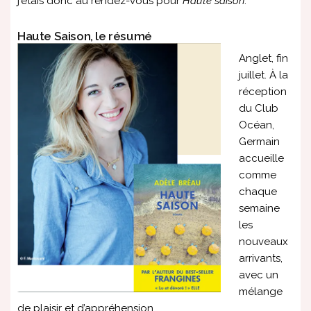
j’étais donc au rendez-vous pour
Haute saison
.
Haute Saison, le résumé
Anglet, fin
juillet. À la
réception
du Club
Océan,
Germain
accueille
comme
chaque
semaine
les
nouveaux
arrivants,
avec un
mélange
de plaisir et d’appréhension…