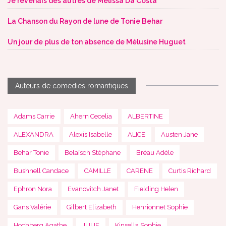
Je revenais des autres de Mélissa Da Costa
La Chanson du Rayon de lune de Tonie Behar
Un jour de plus de ton absence de Mélusine Huguet
Auteurs de comedies romantiques
Adams Carrie
Ahern Cecelia
ALBERTINE
ALEXANDRA
Alexis Isabelle
ALICE
Austen Jane
Behar Tonie
Belaïsch Stéphane
Bréau Adèle
Bushnell Candace
CAMILLE
CARENE
Curtis Richard
Ephron Nora
Evanovitch Janet
Fielding Helen
Gans Valérie
Gilbert Elizabeth
Henrionnet Sophie
Hochberg Agathe
JULIE
Kinsella Sophie