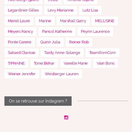
Legardinier Gilles
Levy Marianne
Lutz Lisa
Manel Laure
Marine
Marshall Garry
MELUSINE
Meyers Nancy
Pancol Katherine
Peyrin Laurence
Ponte Carene
Quinn Julia
Reiner Rob
Sabard Clarisse
Tardy Anne-Solange
TeamRomCom
TIPHAINE
Tonie Behar
Vareille Marie
Vian Boris
Weiner Jennifer
Weisberger Lauren
On se retrouve sur Instagram ?