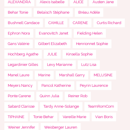
ALEXANDRA
Alexis Isabelle
ALICE
Austen Jane
Behar Tonie
Belaïsch Stéphane
Bréau Adèle
Bushnell Candace
CAMILLE
CARENE
Curtis Richard
Ephron Nora
Evanovitch Janet
Fielding Helen
Gans Valérie
Gilbert Elizabeth
Henrionnet Sophie
Hochberg Agathe
JULIE
Kinsella Sophie
Legardinier Gilles
Levy Marianne
Lutz Lisa
Manel Laure
Marine
Marshall Garry
MELUSINE
Meyers Nancy
Pancol Katherine
Peyrin Laurence
Ponte Carene
Quinn Julia
Reiner Rob
Sabard Clarisse
Tardy Anne-Solange
TeamRomCom
TIPHAINE
Tonie Behar
Vareille Marie
Vian Boris
Weiner Jennifer
Weisberger Lauren