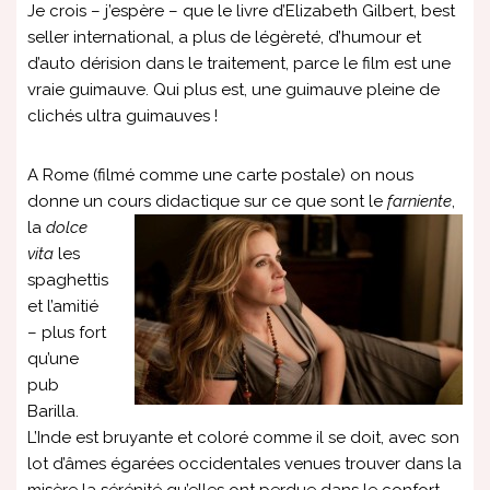
Je crois – j’espère – que le livre d’Elizabeth Gilbert, best
seller international, a plus de légèreté, d’humour et
d’auto dérision dans le traitement, parce le film est une
vraie guimauve. Qui plus est, une guimauve pleine de
clichés ultra guimauves !
A Rome (filmé comme une carte postale) on nous
donne un cours didactique sur ce que sont le
farniente
,
la
dolce
vita
les
spaghettis
et l’amitié
– plus fort
qu’une
pub
Barilla.
L’Inde est bruyante et coloré comme il se doit, avec son
lot d’âmes égarées occidentales venues trouver dans la