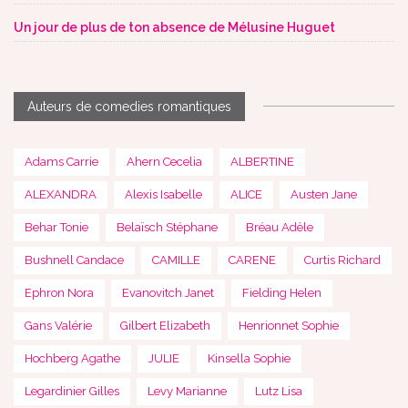
Un jour de plus de ton absence de Mélusine Huguet
Auteurs de comedies romantiques
Adams Carrie
Ahern Cecelia
ALBERTINE
ALEXANDRA
Alexis Isabelle
ALICE
Austen Jane
Behar Tonie
Belaïsch Stéphane
Bréau Adèle
Bushnell Candace
CAMILLE
CARENE
Curtis Richard
Ephron Nora
Evanovitch Janet
Fielding Helen
Gans Valérie
Gilbert Elizabeth
Henrionnet Sophie
Hochberg Agathe
JULIE
Kinsella Sophie
Legardinier Gilles
Levy Marianne
Lutz Lisa