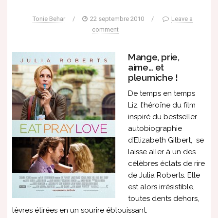
Tonie Behar
/
22 septembre 2010
/
Leave a
comment
Mange, prie,
aime… et
pleurniche !
De temps en temps
Liz, l’héroïne du film
inspiré du bestseller
autobiographie
d’Elizabeth Gilbert, se
laisse aller à un des
célèbres éclats de rire
de Julia Roberts. Elle
est alors irrésistible,
toutes dents dehors,
lèvres étirées en un sourire éblouissant.