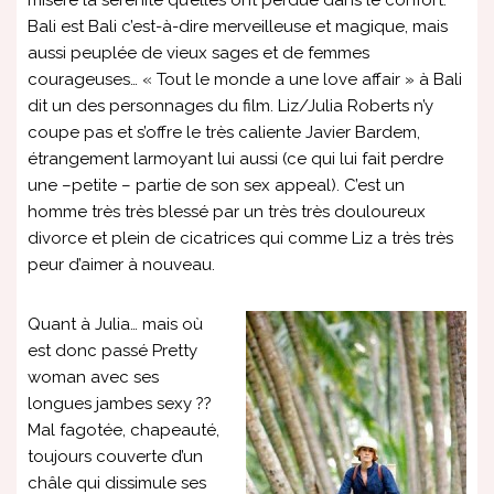
misère la sérénité qu’elles ont perdue dans le confort.
Bali est Bali c’est-à-dire merveilleuse et magique, mais
aussi peuplée de vieux sages et de femmes
courageuses… « Tout le monde a une love affair » à Bali
dit un des personnages du film. Liz/Julia Roberts n’y
coupe pas et s’offre le très caliente Javier Bardem,
étrangement larmoyant lui aussi (ce qui lui fait perdre
une –petite – partie de son sex appeal). C’est un
homme très très blessé par un très très douloureux
divorce et plein de cicatrices qui comme Liz a très très
peur d’aimer à nouveau.
Quant à Julia… mais où
est donc passé Pretty
woman avec ses
longues jambes sexy ??
Mal fagotée, chapeauté,
toujours couverte d’un
châle qui dissimule ses