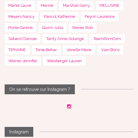
Manel Laure
Marine
Marshall Garry
MELUSINE
Meyers Nancy
Pancol Katherine
Peyrin Laurence
Ponte Carene
Quinn Julia
Reiner Rob
Sabard Clarisse
Tardy Anne-Solange
TeamRomCom
TIPHAINE
Tonie Behar
Vareille Marie
Vian Boris
Weiner Jennifer
Weisberger Lauren
On se retrouve sur Instagram ?
Instagram