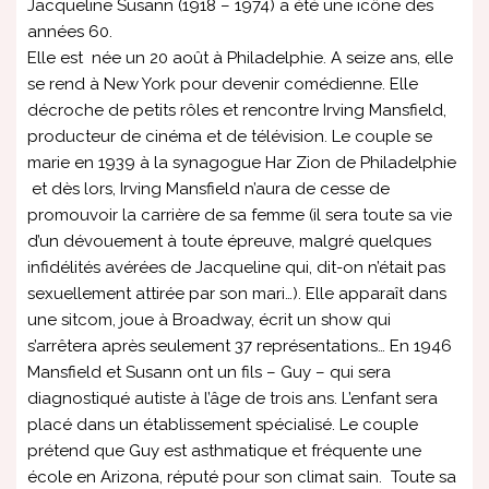
Jacqueline Susann (1918 – 1974) a été une icône des
années 60.
Elle est née un 20 août à Philadelphie. A seize ans, elle
se rend à New York pour devenir comédienne. Elle
décroche de petits rôles et rencontre Irving Mansfield,
producteur de cinéma et de télévision. Le couple se
marie en 1939 à la synagogue Har Zion de Philadelphie
et dès lors, Irving Mansfield n’aura de cesse de
promouvoir la carrière de sa femme (il sera toute sa vie
d’un dévouement à toute épreuve, malgré quelques
infidélités avérées de Jacqueline qui, dit-on n’était pas
sexuellement attirée par son mari…). Elle apparaît dans
une sitcom, joue à Broadway, écrit un show qui
s’arrêtera après seulement 37 représentations… En 1946
Mansfield et Susann ont un fils – Guy – qui sera
diagnostiqué autiste à l’âge de trois ans. L’enfant sera
placé dans un établissement spécialisé. Le couple
prétend que Guy est asthmatique et fréquente une
école en Arizona, réputé pour son climat sain. Toute sa