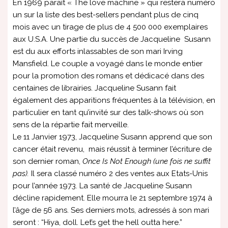
En 1969 paraît « The love machine » qui restera numéro
un sur la liste des best-sellers pendant plus de cinq
mois avec un tirage de plus de 4 500 000 exemplaires
aux U.S.A. Une partie du succès de Jacqueline Susann
est du aux efforts inlassables de son mari Irving
Mansfield. Le couple a voyagé dans le monde entier
pour la promotion des romans et dédicacé dans des
centaines de librairies. Jacqueline Susann fait
également des apparitions fréquentes à la télévision, en
particulier en tant qu’invité sur des talk-shows où son
sens de la répartie fait merveille.
Le 11 Janvier 1973, Jacqueline Susann apprend que son
cancer était revenu, mais réussit à terminer l’écriture de
son dernier roman,
Once Is Not Enough (une fois ne suffit
pas).
Il sera classé numéro 2 des ventes aux Etats-Unis
pour l’année 1973. La santé de Jacqueline Susann
décline rapidement. Elle mourra le 21 septembre 1974 à
l’âge de 56 ans. Ses derniers mots, adressés à son mari
seront : “Hiya, doll. Let’s get the hell outta here.”