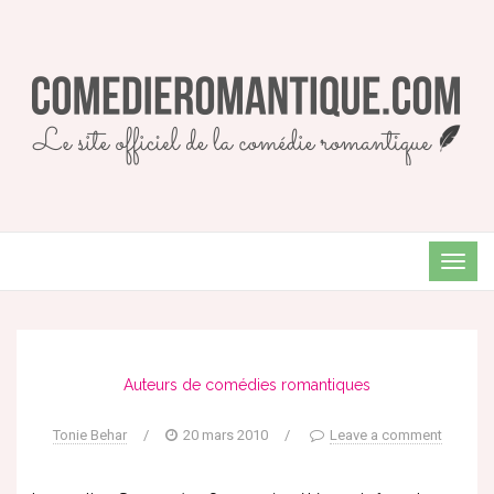
TOG
NAVI
Auteurs de comédies romantiques
Tonie Behar
/
20 mars 2010
/
Leave a comment