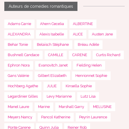
Auteurs de comedies romantiques
Adams Carrie
Ahern Cecelia
ALBERTINE
ALEXANDRA
Alexis Isabelle
ALICE
Austen Jane
Behar Tonie
Belaïsch Stéphane
Bréau Adèle
Bushnell Candace
CAMILLE
CARENE
Curtis Richard
Ephron Nora
Evanovitch Janet
Fielding Helen
Gans Valérie
Gilbert Elizabeth
Henrionnet Sophie
Hochberg Agathe
JULIE
Kinsella Sophie
Legardinier Gilles
Levy Marianne
Lutz Lisa
Manel Laure
Marine
Marshall Garry
MELUSINE
Meyers Nancy
Pancol Katherine
Peyrin Laurence
Ponte Carene
Quinn Julia
Reiner Rob