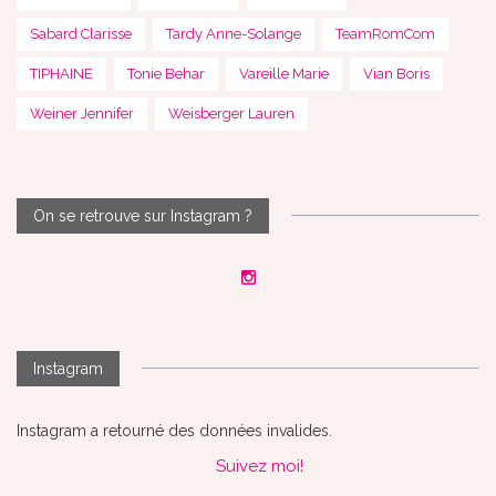
Sabard Clarisse
Tardy Anne-Solange
TeamRomCom
TIPHAINE
Tonie Behar
Vareille Marie
Vian Boris
Weiner Jennifer
Weisberger Lauren
On se retrouve sur Instagram ?
Instagram
Instagram a retourné des données invalides.
Suivez moi!