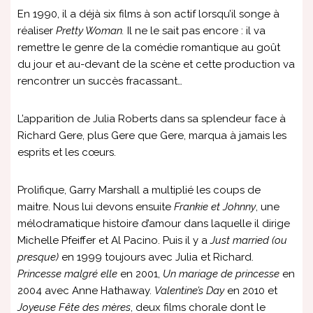
En 1990, il a déjà six films à son actif lorsqu’il songe à
réaliser
Pretty Woman.
Il ne le sait pas encore : il va
remettre le genre de la comédie romantique au goût
du jour et au-devant de la scène et cette production va
rencontrer un succès fracassant…
L’apparition de Julia Roberts dans sa splendeur face à
Richard Gere, plus Gere que Gere, marqua à jamais les
esprits et les cœurs.
Prolifique, Garry Marshall a multiplié les coups de
maitre. Nous lui devons ensuite
Frankie et Johnny
, une
mélodramatique histoire d’amour dans laquelle il dirige
Michelle Pfeiffer et Al Pacino. Puis il y a
Just married (ou
presque)
en 1999 toujours avec Julia et Richard.
Princesse malgré elle
en 2001,
Un mariage de princesse
en
2004 avec Anne Hathaway.
Valentine’s Day
en 2010 et
Joyeuse Fête des mères
, deux films chorale dont le