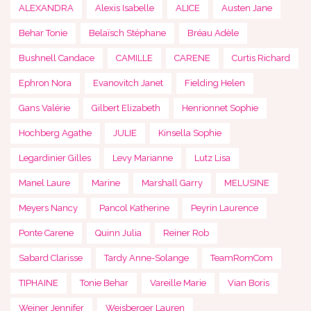
ALEXANDRA
Alexis Isabelle
ALICE
Austen Jane
Behar Tonie
Belaïsch Stéphane
Bréau Adèle
Bushnell Candace
CAMILLE
CARENE
Curtis Richard
Ephron Nora
Evanovitch Janet
Fielding Helen
Gans Valérie
Gilbert Elizabeth
Henrionnet Sophie
Hochberg Agathe
JULIE
Kinsella Sophie
Legardinier Gilles
Levy Marianne
Lutz Lisa
Manel Laure
Marine
Marshall Garry
MELUSINE
Meyers Nancy
Pancol Katherine
Peyrin Laurence
Ponte Carene
Quinn Julia
Reiner Rob
Sabard Clarisse
Tardy Anne-Solange
TeamRomCom
TIPHAINE
Tonie Behar
Vareille Marie
Vian Boris
Weiner Jennifer
Weisberger Lauren