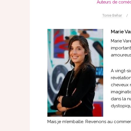
Auteurs de coméd
Tonie Behar
/
Marie Var
Marie Var
importante
amoureus
A vingt-si
révélation
cheveux r
imaginati
dans la nu
dystopiqu
Mais je m’emballe. Revenons au comme