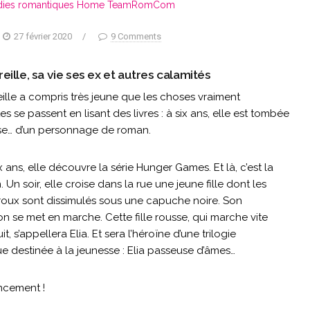
ies romantiques
Home
TeamRomCom
27 février 2020
/
9 Comments
eille, sa vie ses ex et autres calamités
eille a compris très jeune que les choses vraiment
s se passent en lisant des livres : à six ans, elle est tombée
e… d’un personnage de roman.
x ans, elle découvre la série Hunger Games. Et là, c’est la
. Un soir, elle croise dans la rue une jeune fille dont les
oux sont dissimulés sous une capuche noire. Son
on se met en marche. Cette fille rousse, qui marche vite
it, s’appellera Elia. Et sera l’héroïne d’une trilogie
e destinée à la jeunesse : Elia passeuse d’âmes…
ncement !