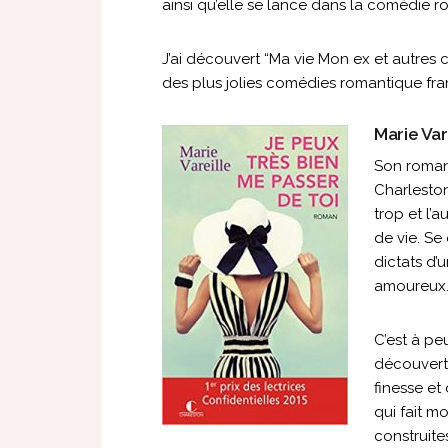
ainsi qu’elle se lance dans la comédie r
J’ai découvert “Ma vie Mon ex et autres 
des plus jolies comédies romantique fran
Marie Var
Son roman
Charleston
trop et l’
de vie. Se
dictats d’
amoureux
C’est à pe
découvert
finesse et
qui fait m
construit