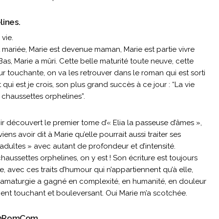
lines.
 vie.
t mariée, Marie est devenue maman, Marie est partie vivre
as, Marie a mûri. Cette belle maturité toute neuve, cette
 touchante, on va les retrouver dans le roman qui est sorti
 qui est je crois, son plus grand succès à ce jour : “La vie
 chaussettes orphelines”.
r découvert le premier tome d’« Elia la passeuse d’âmes »,
iens avoir dit à Marie qu’elle pourrait aussi traiter ses
adultes » avec autant de profondeur et d’intensité.
haussettes orphelines, on y est ! Son écriture est toujours
de, avec ces traits d’humour qui n’appartiennent qu’à elle,
ramaturgie a gagné en complexité, en humanité, en douleur
ent touchant et bouleversant. Oui Marie m’a scotchée.
eamRomCom