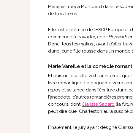
Marie est née à Montbard dans le sud-oue
de trois frères.
Elle est diplômée de l’ESCP Europe et de 
commencé à travailler, chez
Hopwork
en
Donc, tous les matins , avant d’aller travai
d’une jeune fille rousse dans un monde te
Marie Vareille et la comédie roman
Et puis un jour, elle voit sur internet q
livre romantique. La gagnante verra son
repos et se lance dans l’écriture d’une
l’anecdote, d’autres romancières prenne
concours, dont
Clarisse Sabard
(la futu
peut dire que Charleston aura suscité d
Finalement, le jury ayant désigné Clariss