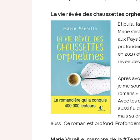
La vie rêvée des chaussettes orphe
Et puis… la
Marie s’es
aux Pays B
profondeur
en 2019 et
rêvée des
Après avoi
je me souv
romans « 
Avec les c
aussi flui
mais sa d
aussi. Ce roman est profond. Profondém
Marie Vareille, membre de la #T