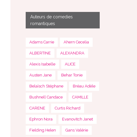
Auteurs de comedies
romantiques
Adams Carrie
Ahern Cecelia
ALBERTINE
ALEXANDRA
Alexis Isabelle
ALICE
Austen Jane
Behar Tonie
Belaïsch Stéphane
Bréau Adèle
Bushnell Candace
CAMILLE
CARENE
Curtis Richard
Ephron Nora
Evanovitch Janet
Fielding Helen
Gans Valérie