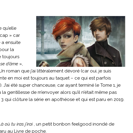
e qu’elle
 cap » car
 a ensuite
pour la
 toujours
use d’âme
»,
 roman que j’ai littéralement dévoré (car oui, je suis
nte en moi est toujours au taquet – ce qui est parfois
 J’ai été super chanceuse, car ayant terminé le Tome 1, je
 eu la gentillesse de m’envoyer alors qu’il n’était même pas
 3 qui clôture la série en apothéose et qui est paru en 2019.
Là où tu iras j’irai
, un petit bonbon feelgood inondé de
 paru au Livre de poche.