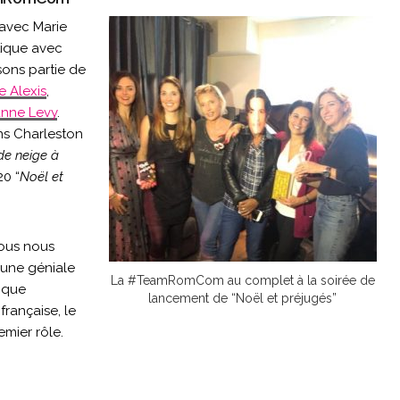
 avec Marie
stique avec
sons partie de
e Alexis
,
anne Levy
.
ns Charleston
 de neige à
20 “
Noël et
nous nous
t une géniale
La #TeamRomCom au complet à la soirée de
ique
lancement de “Noël et préjugés”
française, le
emier rôle.