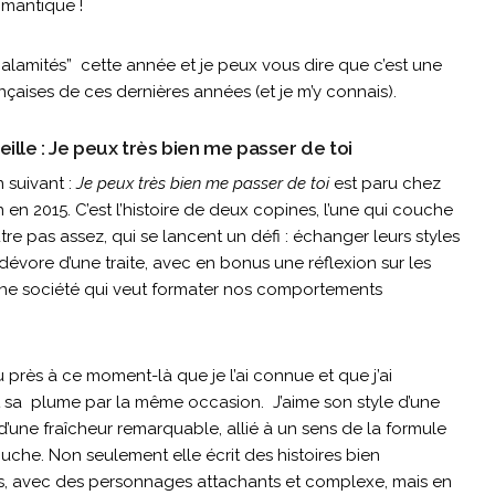
omantique !
calamités” cette année et je peux vous dire que c’est une
çaises de ces dernières années (et je m’y connais).
eille : Je peux très bien me passer de toi
 suivant :
Je peux très bien me passer de toi
est paru chez
 en 2015. C’est l’histoire de deux copines, l’une qui couche
autre pas assez, qui se lancent un défi : échanger leurs styles
 dévore d’une traite, avec en bonus une réflexion sur les
une société qui veut formater nos comportements
.
u près à ce moment-là que je l’ai connue et que j’ai
 sa plume par la même occasion. J’aime son style d’une
 d’une fraîcheur remarquable, allié à un sens de la formule
ouche. Non seulement elle écrit des histoires bien
es, avec des personnages attachants et complexe, mais en