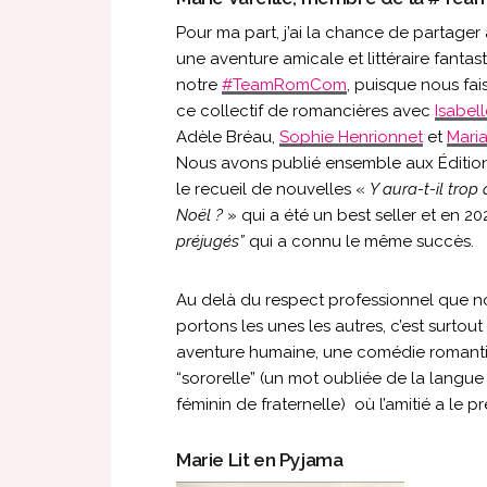
Pour ma part, j’ai la chance de partager
une aventure amicale et littéraire fanta
notre
#TeamRomCom
, puisque nous fai
ce collectif de romancières avec
Isabell
Adèle Bréau,
Sophie Henrionnet
et
Mari
Nous avons publié ensemble aux Éditio
le recueil de nouvelles «
Y aura-t-il trop
Noël ?
» qui a été un best seller et en 20
préjugés”
qui a connu le même succès.
Au delà du respect professionnel que 
portons les unes les autres, c’est surtou
aventure humaine, une comédie romant
“sororelle” (un mot oubliée de la langue 
féminin de fraternelle) où l’amitié a le pr
Marie Lit en Pyjama