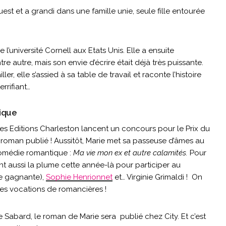
st et a grandi dans une famille unie, seule fille entourée
l’université Cornell aux Etats Unis. Elle a ensuite
tre autre, mais son envie d’écrire était déjà très puissante.
ller, elle s’assied à sa table de travail et raconte l’histoire
rrifiant…
tique
ue les Editions Charleston lancent un concours pour le Prix du
 roman publié ! Aussitôt, Marie met sa passeuse d’âmes au
 comédie romantique :
Ma vie mon ex et autre calamités.
Pour
nt aussi la plume cette année-là pour participer au
re gagnante),
Sophie Henrionnet
et… Virginie Grimaldi ! On
es vocations de romancières !
e Sabard, le roman de Marie sera publié chez City. Et c’est