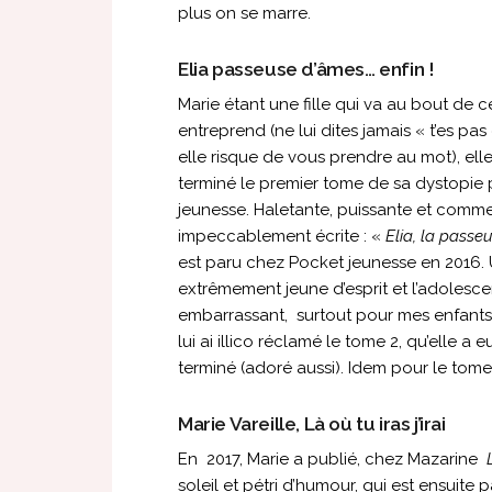
plus on se marre.
Elia passeuse d’âmes… enfin !
Marie étant une fille qui va au bout de c
entreprend (ne lui dites jamais « t’es pas
elle risque de vous prendre au mot), elle
terminé le premier tome de sa dystopie 
jeunesse. Haletante, puissante et comme
impeccablement écrite : «
Elia, la passe
est paru chez Pocket jeunesse en 2016. Un
extrêmement jeune d’esprit et l’adolesce
embarrassant, surtout pour mes enfants).
lui ai illico réclamé le tome 2, qu’elle a
terminé (adoré aussi). Idem pour le tome
Marie Vareille, Là où tu iras j’irai
En 2017, Marie a publié, chez Mazarine
soleil et pétri d’humour, qui est ensuite